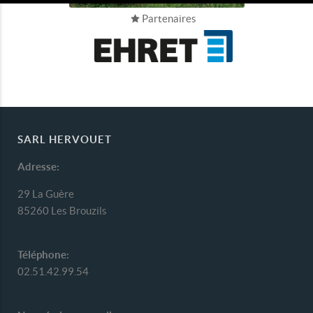
Partenaires
SARL HERVOUET
Adresse:
29 La Guère
85260 Les Brouzils
Téléphone:
02.51.42.99.54