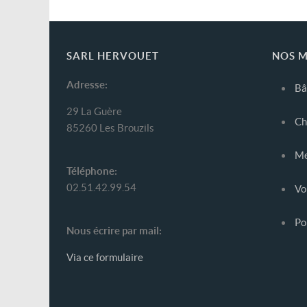
SARL HERVOUET
NOS M
Adresse:
Bâ
29 La Guère
Ch
85260 Les Brouzils
Me
Téléphone:
02.51.42.99.54
Vo
Por
Nous écrire par mail:
Via ce formulaire