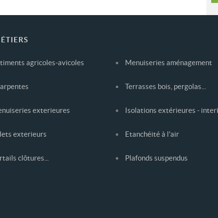
ÉTIERS
timents agricoles-avicoles
Menuiseries aménagement
arpentes
Terrasses bois, pergolas...
nuiseries exterieures
Isolations extérieures - inter
lets exterieurs
Etanchéité à l'air
tails clôtures...
Plafonds suspendus